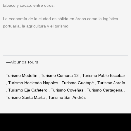
tabaco y cacao, entre otros.
La economía de la ciudad es sólida en áreas como la logística
portuaria, la agricultura y el turismo.
Algunos Tours
Turismo Medellin
,
Turismo Comuna 13
,
Turismo Pablo Escobar
,
Turismo Hacienda Napoles
,
Turismo Guatapé
,
Turismo Jardín
,
Turismo Eje Cafetero
,
Turismo Coveñas
,
Turismo Cartagena
,
Turismo Santa Marta
,
Turismo San Andrés